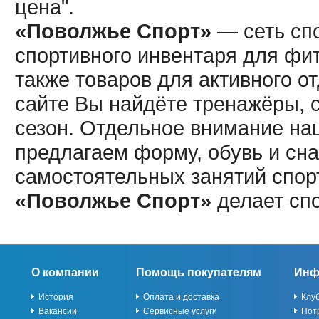
цена".
«Поволжье Спорт»
— сеть спо
спортивного инвентаря для фит
также товаров для активного о
сайте Вы найдёте тренажёры, 
сезон. Отдельное внимание наш
предлагаем форму, обувь и сна
самостоятельных занятий спор
«Поволжье Спорт»
делает сп
О компании
Помощь покупателям
Инф
История
Оплата и доставка
Клу
Вакансии
Сервисные услуги
Пот