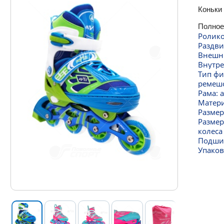
Коньки
Полное
Ролико
Раздви
Внешни
Внутре
Тип фи
ремешо
Рама: 
Матери
Размер 
Размер
колеса
Подшип
Упаков