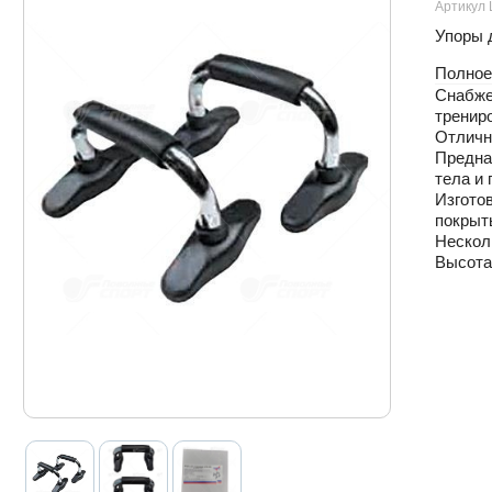
Артикул 
Упоры 
Полное
Снабже
трениро
Отличн
Предна
тела и 
Изготов
покрыт
Нескол
Высота