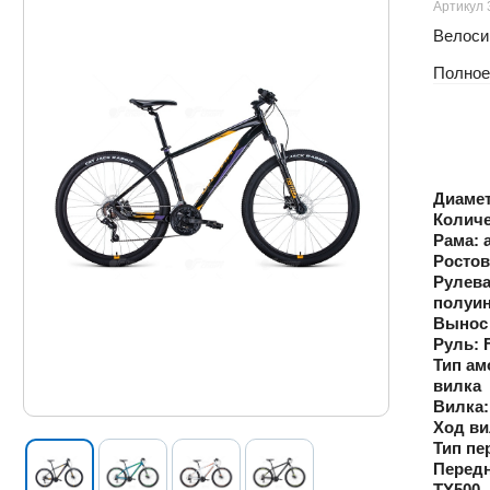
Артикул 
Велосип
Полное
Диамет
Количе
Рама:
а
Ростов
Рулева
полуин
Вынос 
Руль:
F
Тип ам
вилка
Вилка:
Ход ви
Тип пе
Передн
TY500