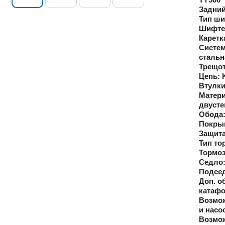
Задний
Тип ши
Шифте
Каретк
Систем
стальн
Трещот
Цепь:
K
Втулки
Матери
двуст
Обода
Покры
Защита
Тип то
Тормоз
Седло
Подсе
Доп. о
катафо
Возмож
и насо
Возмож