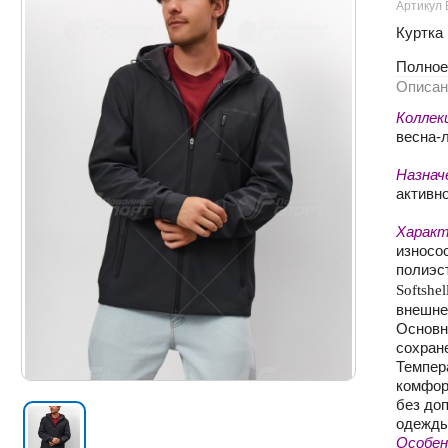
Артикул 
Куртка 
Полное
Описан
Коллек
весна-
Назнач
активно
Характ
износо
полиэc
Softshel
внешне
Основн
сохран
Темпер
комфор
без до
одежды
Особен