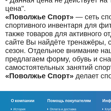
цена".
«Поволжье Спорт»
— сеть спо
спортивного инвентаря для фит
также товаров для активного о
сайте Вы найдёте тренажёры, 
сезон. Отдельное внимание наш
предлагаем форму, обувь и сна
самостоятельных занятий спор
«Поволжье Спорт»
делает сп
О компании
Помощь покупателям
Инф
История
Оплата и доставка
Клу