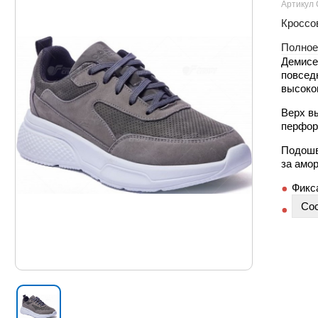
Артикул 
Кроссов
Полное
Демисе
повсед
высоко
Верх в
перфор
Подошв
за амор
Фикса
Сос