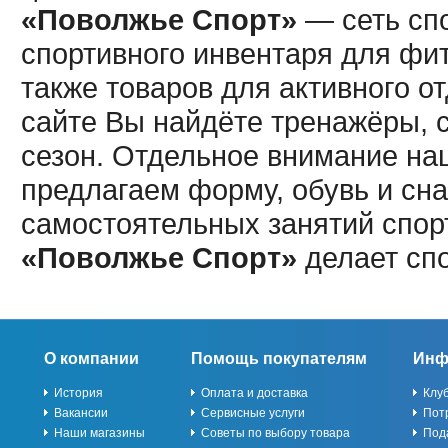
«Поволжье Спорт»
— сеть спо
спортивного инвентаря для фит
также товаров для активного о
сайте Вы найдёте тренажёры, 
сезон. Отдельное внимание наш
предлагаем форму, обувь и сна
самостоятельных занятий спор
«Поволжье Спорт»
делает сп
О компании
Помощь покупателям
Инф
История
Оплата и доставка
Клу
Вакансии
Сервисные услуги
Пот
Наши магазины
Советы по выбору товара
Под