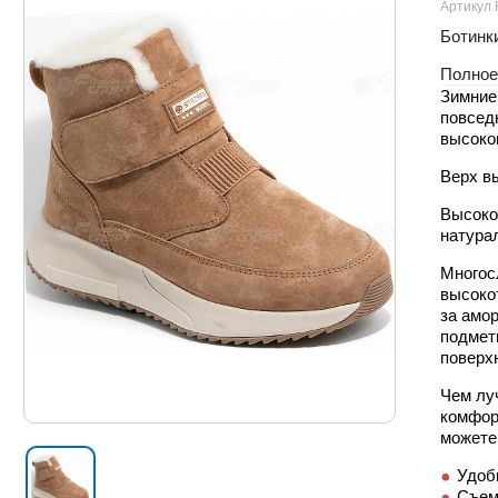
Артикул 
Ботинки
Полное
Зимние
повсед
высоко
Верх в
Высоко
натура
Многос
высоко
за амор
подмет
поверх
Чем лу
комфор
можете
Удобн
Съем