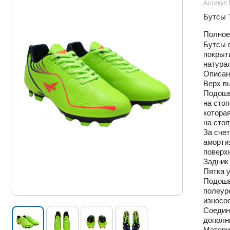
Артикул
Бутсы 
Полное
Бутсы 
покрыт
натурал
Описан
Верх вы
Подошв
на стоп
котора
на стоп
За сче
аморти
поверх
Задник
Пятка 
Подошв
полеур
износо
Соедин
дополн
Матери