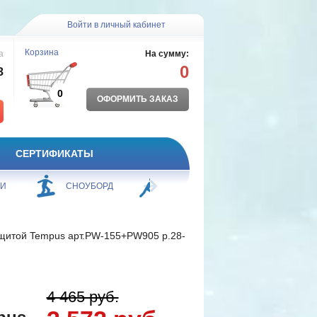
Войти в личный кабинет
Корзина
а
На сумму:
0
8
0
ОФОРМИТЬ ЗАКАЗ
СЕРТИФИКАТЫ
ЖИ
СНОУБОРД
БОРЬБА
ПЛАВАНИЕ
ащитой Tempus арт.PW-155+PW905 р.28-
4 465 руб.