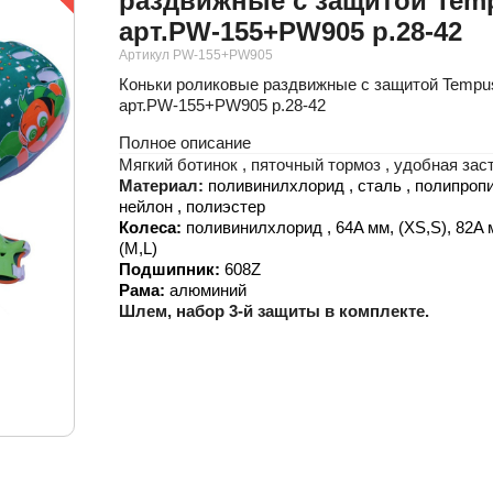
раздвижные с защитой Tem
арт.PW-155+PW905 р.28-42
Артикул PW-155+PW905
Коньки роликовые раздвижные с защитой Tempu
арт.PW-155+PW905 р.28-42
Полное описание
Мягкий ботинок , пяточный тормоз , удобная заст
Материал:
поливинилхлорид , сталь , полипропи
нейлон , полиэстер
Колеса:
поливинилхлорид , 64A мм, (
XS,
S), 82A
(
M,L)
Подшипник:
608Z
Рама:
алюминий
Шлем, набор 3-й защиты в комплекте.