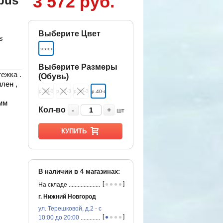
3 572 руб.
pus
Выберите Цвет
s
зеленый
Выберите Размеры
ежка .
(Обувь)
лен ,
р.28-31
р.32-35
р.36-39
р.40-42
 мм
Кол-во
-
+
шт
КУПИТЬ
В наличии в
4
магазинах:
•
•
•
•
[
]
На складе
...............................................
г. Нижний Новгород
ул. Терешковой, д.2 - с
•
•
•
•
[
]
10:00 до 20:00
...............................................