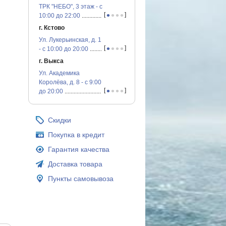
ТРК "НЕБО", 3 этаж - с
•
•
•
•
[
]
10:00 до 22:00
...............................................
г. Кстово
Ул. Лукерьинская, д. 1
•
•
•
•
[
]
- с 10:00 до 20:00
...............................................
г. Выкса
Ул. Академика
Королёва, д. 8 - с 9:00
•
•
•
•
[
]
до 20:00
...............................................
Скидки
Покупка в кредит
Гарантия качества
Доставка товара
Пункты самовывоза