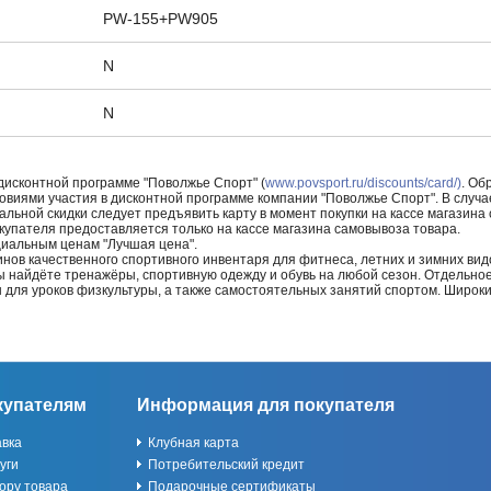
PW-155+PW905
N
N
 дисконтной программе "Поволжье Спорт" (
www.povsport.ru/discounts/card/)
. Об
ловиями участия в дисконтной программе компании "Поволжье Спорт". В случае
альной скидки следует предъявить карту в момент покупки на кассе магазин
купателя предоставляется только на кассе магазина самовывоза товара.
циальным ценам "Лучшая цена".
нов качественного спортивного инвентаря для фитнеса, летних и зимних видо
Вы найдёте тренажёры, спортивную одежду и обувь на любой сезон. Отдельно
ы для уроков физкультуры, а также самостоятельных занятий спортом. Широк
купателям
Информация для покупателя
авка
Клубная карта
уги
Потребительский кредит
ору товара
Подарочные сертификаты