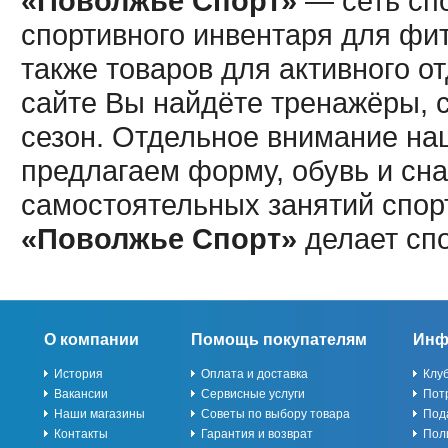
«Поволжье Спорт»
— сеть спо
спортивного инвентаря для фит
также товаров для активного о
сайте Вы найдёте тренажёры, 
сезон. Отдельное внимание наш
предлагаем форму, обувь и сна
самостоятельных занятий спор
«Поволжье Спорт»
делает сп
О компании
Помощь покупателям
Инф
История
Оплата и доставка
Клу
Вакансии
Сервисные услуги
Пот
Наши магазины
Советы по выбору товара
Под
Контакты
Гарантия и возврат
Пол