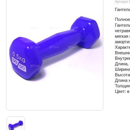
Артикул 
Гантель
Полное
Гантел
нетрав
мягкая 
аморти
Характ
Внешни
Внутре
Длина, 
Ширина,
Высота,
Длина х
Толщина
Цвет: в