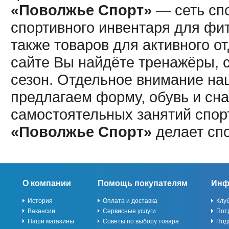
«Поволжье Спорт»
— сеть спо
спортивного инвентаря для фит
также товаров для активного о
сайте Вы найдёте тренажёры, 
сезон. Отдельное внимание наш
предлагаем форму, обувь и сна
самостоятельных занятий спор
«Поволжье Спорт»
делает сп
О компании
Помощь покупателям
Инф
История
Оплата и доставка
Клу
Вакансии
Сервисные услуги
Пот
Наши магазины
Советы по выбору товара
Под