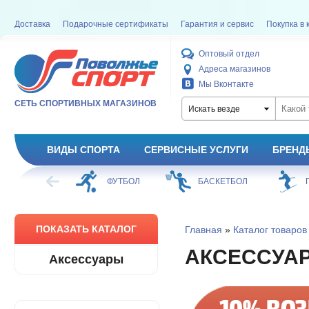
Доставка
Подарочные сертификаты
Гарантия и сервис
Покупка в 
Оптовый отдел
Адреса магазинов
Мы Вконтакте
СЕТЬ СПОРТИВНЫХ МАГАЗИНОВ
Искать везде
ВИДЫ СПОРТА
СЕРВИСНЫЕ УСЛУГИ
БРЕНД
ОЕ КАТАНИЕ
ФУТБОЛ
БАСКЕТБОЛ
ПОКАЗАТЬ КАТАЛОГ
Главная
»
Каталог товаров
АКСЕССУА
Аксессуары