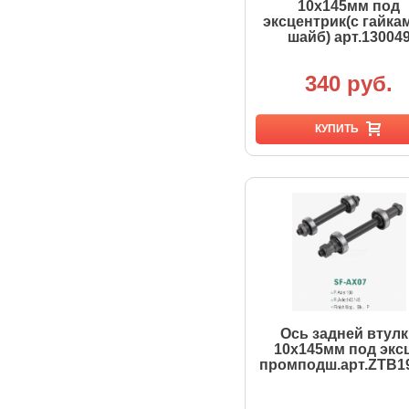
10х145мм под
эксцентрик(с гайка
шайб) арт.13004
340 руб.
КУПИТЬ
Ось задней втул
10х145мм под эксц
промподш.арт.ZTB1