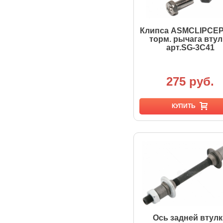
Клипса ASMCLIPCEP
торм. рычага втул
арт.SG-3C41
275 руб.
КУПИТЬ
Ось задней втул