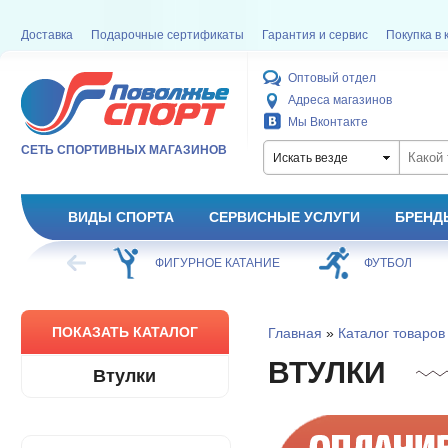
Доставка
Подарочные сертификаты
Гарантия и сервис
Покупка в 
Оптовый отдел
Адреса магазинов
Мы Вконтакте
СЕТЬ СПОРТИВНЫХ МАГАЗИНОВ
Искать везде
ВИДЫ СПОРТА
СЕРВИСНЫЕ УСЛУГИ
БРЕНД
НОЕ КАТАНИЕ
ФУТБОЛ
БАСКЕТБОЛ
ПОКАЗАТЬ КАТАЛОГ
Главная
»
Каталог товаров
ВТУЛКИ
Втулки