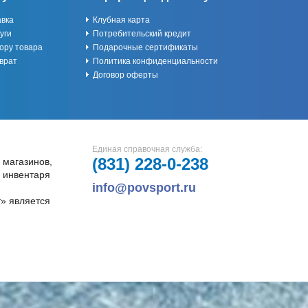
авка
Клубная карта
уги
Потребительский кредит
ору товара
Подарочные сертификаты
врат
Политика конфиденциальности
Договор оферты
Единая справочная служба:
(831)
228-0-238
 магазинов,
и инвентаря
info@povsport.ru
» является