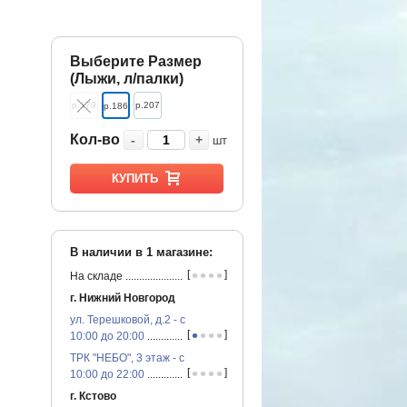
Выберите Размер
(Лыжи, л/палки)
р.179
р.207
р.186
Кол-во
-
+
шт
КУПИТЬ
В наличии в
1
магазине:
•
•
•
•
[
]
На складе
...............................................
г. Нижний Новгород
ул. Терешковой, д.2 - с
•
•
•
•
[
]
10:00 до 20:00
...............................................
ТРК "НЕБО", 3 этаж - с
•
•
•
•
[
]
10:00 до 22:00
...............................................
г. Кстово