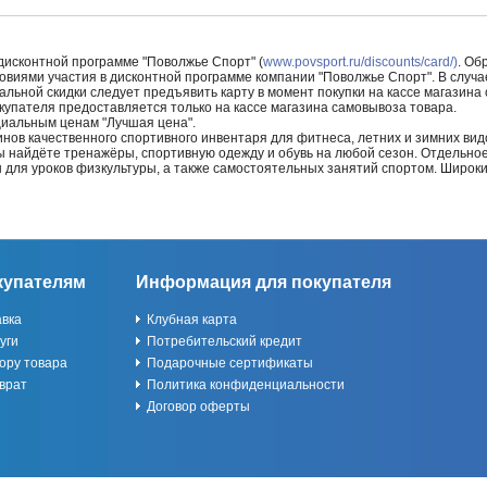
 дисконтной программе "Поволжье Спорт" (
www.povsport.ru/discounts/card/)
. Об
ловиями участия в дисконтной программе компании "Поволжье Спорт". В случае
альной скидки следует предъявить карту в момент покупки на кассе магазин
купателя предоставляется только на кассе магазина самовывоза товара.
циальным ценам "Лучшая цена".
нов качественного спортивного инвентаря для фитнеса, летних и зимних видо
Вы найдёте тренажёры, спортивную одежду и обувь на любой сезон. Отдельно
ы для уроков физкультуры, а также самостоятельных занятий спортом. Широк
купателям
Информация для покупателя
авка
Клубная карта
уги
Потребительский кредит
ору товара
Подарочные сертификаты
врат
Политика конфиденциальности
Договор оферты