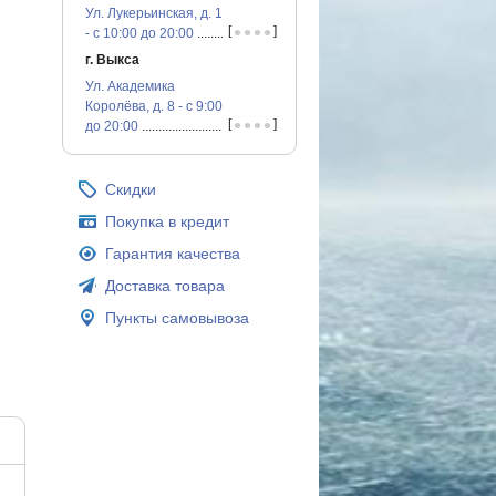
Ул. Лукерьинская, д. 1
•
•
•
•
[
]
- с 10:00 до 20:00
...............................................
г. Выкса
Ул. Академика
Королёва, д. 8 - с 9:00
•
•
•
•
[
]
до 20:00
...............................................
Скидки
Покупка в кредит
Гарантия качества
Доставка товара
Пункты самовывоза