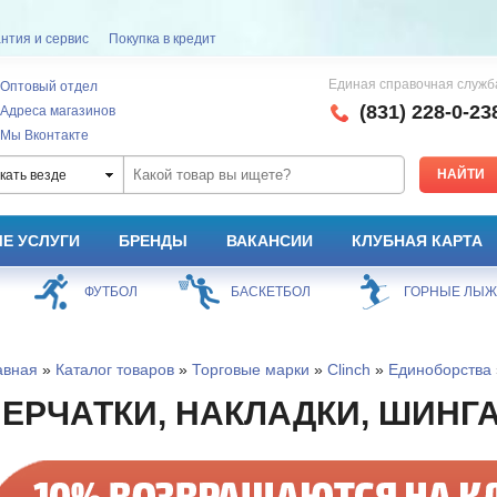
нтия и сервис
Покупка в кредит
Единая справочная служб
Оптовый отдел
(831) 228-0-23
Адреса магазинов
Мы Вконтакте
кать везде
Е УСЛУГИ
БРЕНДЫ
ВАКАНСИИ
КЛУБНАЯ КАРТА
ФУТБОЛ
БАСКЕТБОЛ
ГОРНЫЕ ЛЫ
авная
»
Каталог товаров
»
Торговые марки
»
Clinch
»
Единоборства
ЕРЧАТКИ, НАКЛАДКИ, ШИНГ