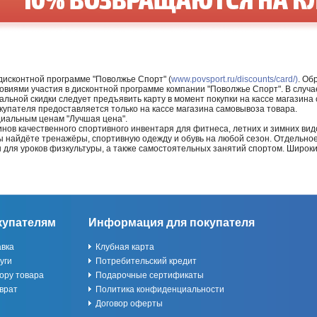
 дисконтной программе "Поволжье Спорт" (
www.povsport.ru/discounts/card/)
. Об
ловиями участия в дисконтной программе компании "Поволжье Спорт". В случае
альной скидки следует предъявить карту в момент покупки на кассе магазин
купателя предоставляется только на кассе магазина самовывоза товара.
циальным ценам "Лучшая цена".
нов качественного спортивного инвентаря для фитнеса, летних и зимних видо
Вы найдёте тренажёры, спортивную одежду и обувь на любой сезон. Отдельно
ы для уроков физкультуры, а также самостоятельных занятий спортом. Широк
купателям
Информация для покупателя
авка
Клубная карта
уги
Потребительский кредит
ору товара
Подарочные сертификаты
врат
Политика конфиденциальности
Договор оферты