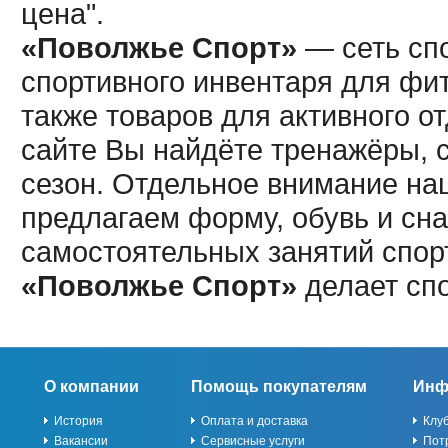
цена".
«Поволжье Спорт»
— сеть спо
спортивного инвентаря для фит
также товаров для активного о
сайте Вы найдёте тренажёры, 
сезон. Отдельное внимание наш
предлагаем форму, обувь и сна
самостоятельных занятий спор
«Поволжье Спорт»
делает сп
О компании
Помощь покупателям
Инф
История
Оплата и доставка
Клу
Вакансии
Сервисные услуги
Пот