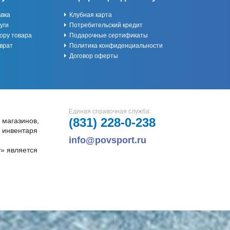
авка
Клубная карта
уги
Потребительский кредит
ору товара
Подарочные сертификаты
врат
Политика конфиденциальности
Договор оферты
Единая справочная служба:
(831)
228-0-238
 магазинов,
и инвентаря
info@povsport.ru
» является